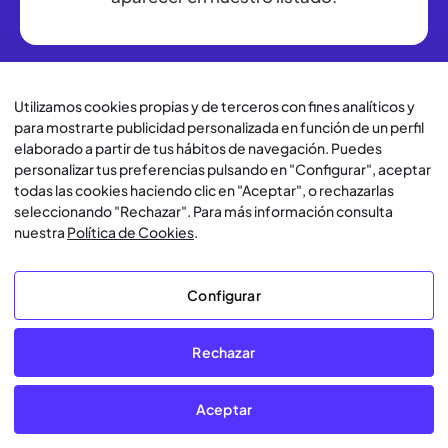
Utilizamos cookies propias y de terceros con fines analíticos y
para mostrarte publicidad personalizada en función de un perfil
elaborado a partir de tus hábitos de navegación. Puedes
Compatible con cualquier CMS e
personalizar tus preferencias pulsando en "Configurar", aceptar
todas las cookies haciendo clic en "Aceptar", o rechazarlas
integración perfecta
con tu web
seleccionando "Rechazar". Para más información consulta
nuestra
Política de Cookies
.
Configurar
Rechazar
Google Tag manager
WordPre
Integra Lawwwing fácilmente en
Con el plu
Aceptar
tu web utilizando (GTM) y
obtienes un