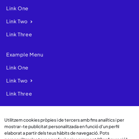
Link One
Link Two
Link Three
Example Menu
Link One
Link Two
Link Three
Sobre Nosotros
Utilitzem cookies pròpies i de tercers amb fins analítics i per
mostrar-te publicitat personalitzada en funció d'un perfil
elaborat a partir dels teus hàbits de navegació. Pots