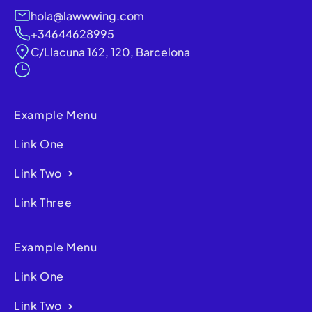
hola@lawwwing.com
+34644628995
C/Llacuna 162, 120, Barcelona
Example Menu
Link One
Link Two
Link Three
Example Menu
Link One
Link Two