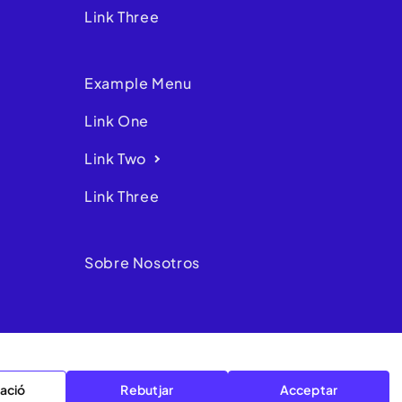
Link Three
Example Menu
Link One
Link Two
Link Three
Sobre Nosotros
ació
Rebutjar
Acceptar