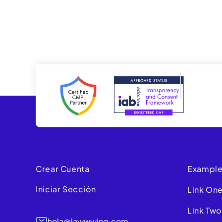
Crear Cuenta
Example
Iniciar Sección
Link On
Link Two
hola@lawwwing.com