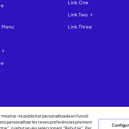
Link One
ee
Link Two
 Menu
Link Three
e
ee
er mostrar-te publicitat personalitzada en funció
. Pots personalitzar les teves preferències prement
Configur
tar", o rebutjar-les seleccionant "Rebutjar". Per