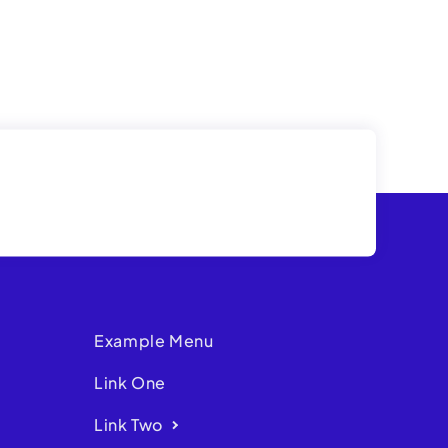
Example Menu
Link One
Link Two