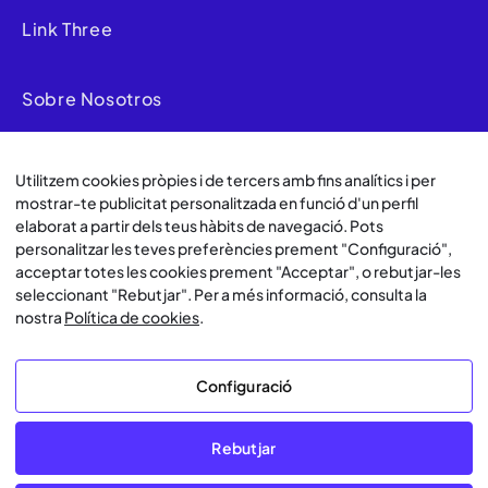
Link Three
Sobre Nosotros
Utilitzem cookies pròpies i de tercers amb fins analítics i per
mostrar-te publicitat personalitzada en funció d'un perfil
© Lawwwing 2026
elaborat a partir dels teus hàbits de navegació. Pots
personalitzar les teves preferències prement "Configuració",
Avís Legal
acceptar totes les cookies prement "Acceptar", o rebutjar-les
seleccionant "Rebutjar". Per a més informació, consulta la
Política de Privacitat
nostra
Política de cookies
.
Política de cookies
Configuració
Política de Uso de IA
Términos y Condiciones de Uso
Rebutjar
Configuració