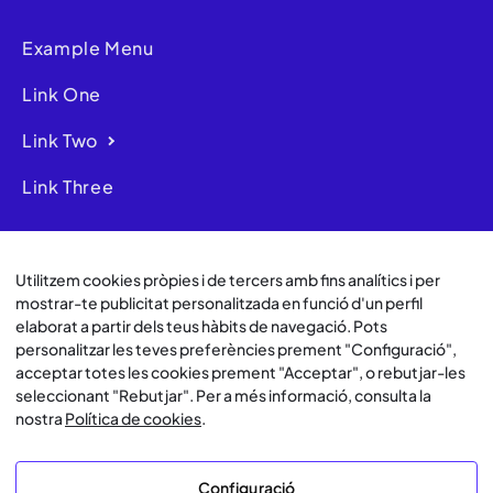
Example Menu
Link One
Link Two
Link Three
Sobre Nosotros
Utilitzem cookies pròpies i de tercers amb fins analítics i per
mostrar-te publicitat personalitzada en funció d'un perfil
elaborat a partir dels teus hàbits de navegació. Pots
personalitzar les teves preferències prement "Configuració",
© Lawwwing 2026
acceptar totes les cookies prement "Acceptar", o rebutjar-les
seleccionant "Rebutjar". Per a més informació, consulta la
nostra
Política de cookies
.
Avís Legal
Política de Privacitat
Configuració