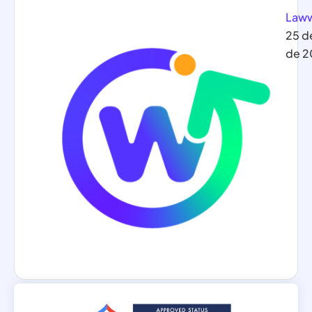
Law
25 de
de 2