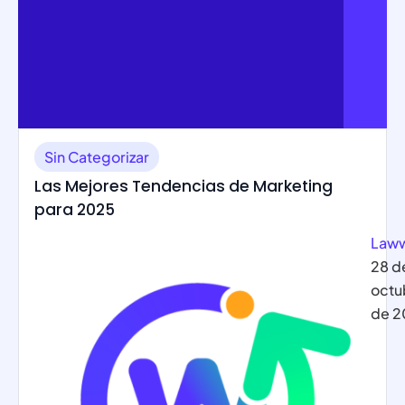
Sin Categorizar
Las Mejores Tendencias de Marketing
para 2025
Law
28 d
octu
de 2