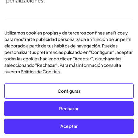
penalizaciones.
¿Por qué es de pago?
Utilizamos cookies propias y de terceros con fines analíticos y
para mostrarte publicidad personalizada en función de un perfil
En Lawwwing trabajamos a diario para que las
elaborado a partir de tus hábitos de navegación. Puedes
personalizar tus preferencias pulsando en "Configurar", aceptar
páginas web cumplan con toda la normativa y para
todas las cookies haciendo clic en "Aceptar", o rechazarlas
ello tenemos un equipo de abogados
seleccionando "Rechazar". Para más información consulta
especializados y de ingenieros dedicados a
nuestra
Política de Cookies
.
mantener nuestra solución. Hemos diseñado un
modelo de suscripción anual para páginas web
Configurar
corporativa y e-commerce para que se pueda
ajustar a los bolsillos de todo tipo de páginas web.
Rechazar
Aceptar
¿Por qué es una suscripción?