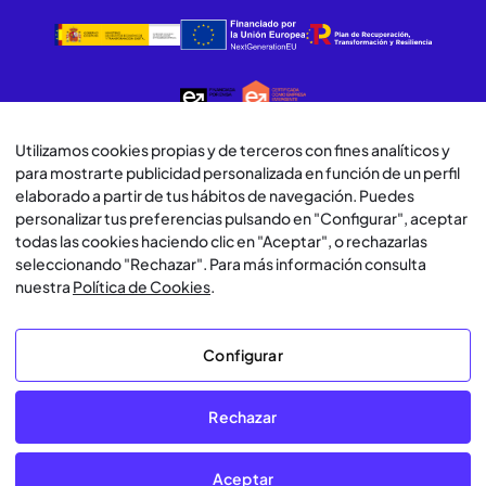
Utilizamos cookies propias y de terceros con fines analíticos y
para mostrarte publicidad personalizada en función de un perfil
© Lawwwing 2026
elaborado a partir de tus hábitos de navegación. Puedes
personalizar tus preferencias pulsando en "Configurar", aceptar
Aviso Legal
todas las cookies haciendo clic en "Aceptar", o rechazarlas
seleccionando "Rechazar". Para más información consulta
Política de Privacidad
nuestra
Política de Cookies
.
Política de Cookies
Configurar
Política de Uso de IA
Términos y Condiciones de Uso
Rechazar
Configurar
Aceptar