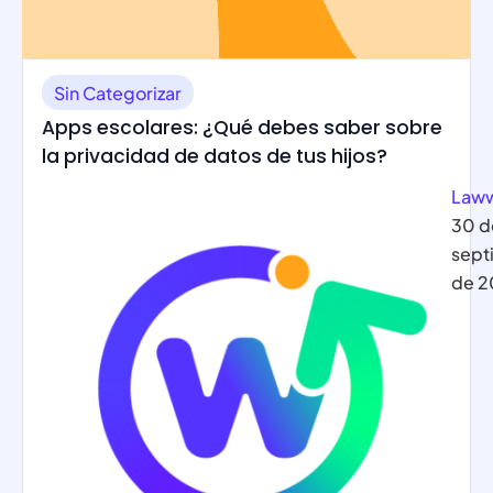
Sin Categorizar
Apps escolares: ¿Qué debes saber sobre
la privacidad de datos de tus hijos?
Law
30 d
sept
de 2