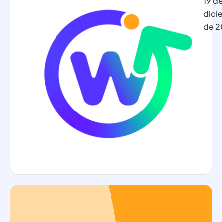
19 d
dici
de 2