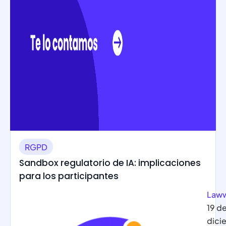
RGPD
Sandbox regulatorio de IA: implicaciones
para los participantes
Law
19 d
dici