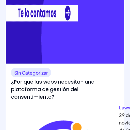
Sin Categorizar
¿Por qué las webs necesitan una
plataforma de gestión del
consentimiento?
Law
29 d
novi