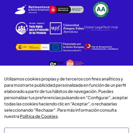
Utilizamos cookies propias y de terceros con fines analíticos y
para mostrarte publicidad personalizada en función de un perfil
© Lawwwing 2026
elaborado a partir de tus hábitos de navegación. Puedes
personalizar tus preferencias pulsando en "Configurar", aceptar
Aviso Legal
todas las cookies haciendo clic en "Aceptar", o rechazarlas
seleccionando "Rechazar". Para más información consulta
Política de Privacidad
nuestra
Política de Cookies
.
Política de Cookies