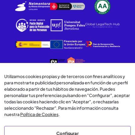
Utilizamos cookies propias y de terceros con fines analíticos y
para mostrarte publicidad personalizada en función de un perfil
© Lawwwing 2026
elaborado a partir de tus hábitos de navegación. Puedes
personalizar tus preferencias pulsando en "Configurar", aceptar
Aviso Legal
todas las cookies haciendo clic en "Aceptar", o rechazarlas
seleccionando "Rechazar". Para más información consulta
Política de Privacidad
nuestra
Política de Cookies
.
Política de Cookies
Configurar
Política de Uso de IA