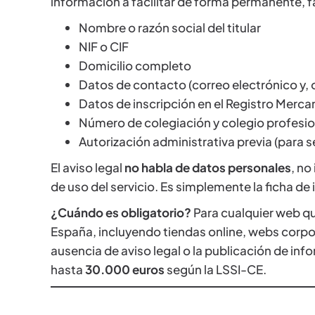
información a facilitar de forma permanente, fác
Nombre o razón social del titular
NIF o CIF
Domicilio completo
Datos de contacto (correo electrónico y,
Datos de inscripción en el Registro Mercanti
Número de colegiación y colegio profesio
Autorización administrativa previa (para 
El aviso legal
no habla de datos personales
, no
de uso del servicio. Es simplemente la ficha de
¿Cuándo es obligatorio?
Para cualquier web qu
España, incluyendo tiendas online, webs corp
ausencia de aviso legal o la publicación de i
hasta
30.000 euros
según la LSSI-CE.