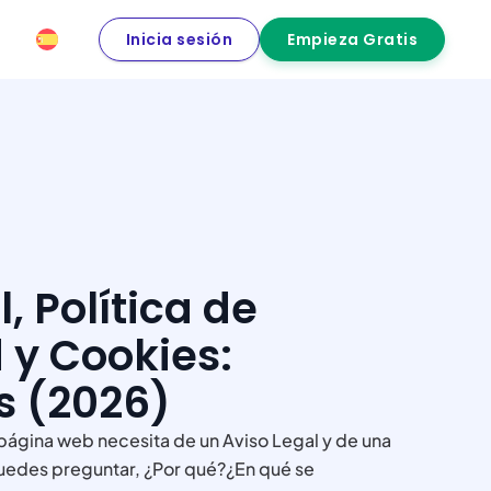
Inicia sesión
Empieza Gratis
PROGRAMA
DE
REVENTA
Conviértete
en Partner
Directorio
Automatiza
de
la gestión
Partners
, Política de
de
privacidad
Soluciones
 y Cookies:
de las webs
Empezar
para
de tus
Empresas
s (2026)
clientes y
Casos
llévate una
de
ágina web necesita de un Aviso Legal y de una
comisión.
Éxito
 puedes preguntar, ¿Por qué?¿En qué se